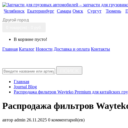
Челябинск
Екатеринбург
Самара
Омск
Сургут
Тюмень
П
Другой город
0 товар(ов) - 0 руб.
В корзине пусто!
Главная
Каталог
Новости
Доставка и оплата
Контакты
ПОИСК
Главная
Journal Blog
Распродажа фильтров Wayteko Premium для китайских гру
Распродажа фильтров Wayteko
автор
admin
26.11.2025
0 комментарий(ев)